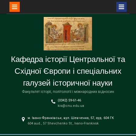
Перейти
до
вмісту
Кафедра історії Центральної та
Східної Європи і спеціальних
галузей історичної науки
Факультет історії, політології і міжнародних відносин
(0342) 59-61-46
kis@cnu.edu.ua
м. Івано-Франківськ, вул. Шевченка, 57, ауд. 604 ГК
604 aud., 57 Shevchenko St., Ivano-Frankivsk