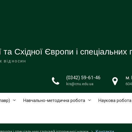
 та Східної Європи і спеціальних 
их відносин
(0342) 59-61-46
м.
kis@cnu.edu.ua
604
лавр)
Навчально-методична робота
Наукова робота
Європи і спеціальних галузей історичної науки
Контакти