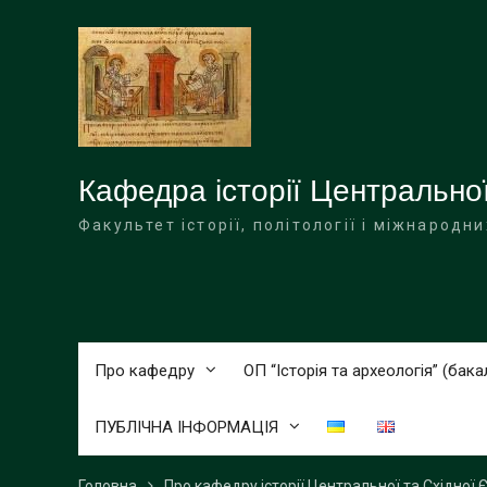
Перейти
до
вмісту
Кафедра історії Центральної
Факультет історії, політології і міжнародн
Про кафедру
ОП “Історія та археологія” (бака
ПУБЛІЧНА ІНФОРМАЦІЯ
Головна
Про кафедру історії Центральної та Східної 