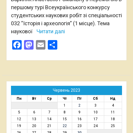
першому турі Всеукраїнського конкурсу
студентських наукових робіт зі спеціальності
032 “Історія і археологія” (1 місце). Тема
наукової
Читати далі
Facebook
Mastodon
Email
Поділитися
Червень 2023
Пн
Вт
Ср
Чт
Пт
Сб
Нд
1
2
3
4
5
6
7
8
9
10
11
12
13
14
15
16
17
18
19
20
21
22
23
24
25
26
27
28
29
30