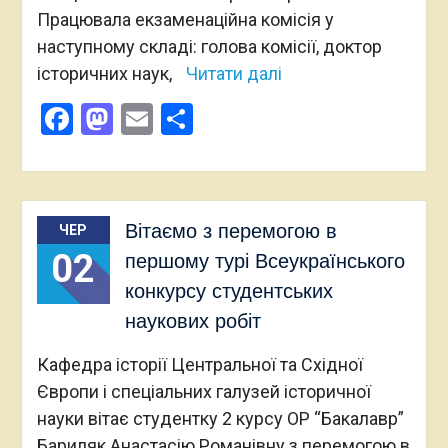
Працювала екзаменаційна комісія у
наступному складі: голова комісії, доктор
історичних наук,
Читати далі
Facebook
Mastodon
Email
Поділитися
Вітаємо з перемогою в
ЧЕР
02
першому турі Всеукраїнського
конкурсу студентських
наукових робіт
Кафедра історії Центральної та Східної
Європи і спеціальних галузей історичної
науки вітає студентку 2 курсу ОР “Бакалавр”
Бариляк Анастасію Романівну з перемогою в