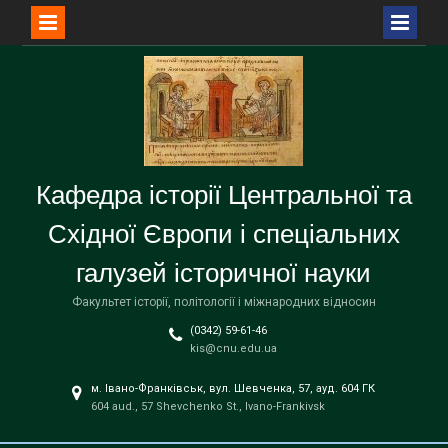
Перейти
до
вмісту
Кафедра історії Центральної та
Східної Європи і спеціальних
галузей історичної науки
Факультет історії, політології і міжнародних відносин
(0342) 59-61-46
kis@cnu.edu.ua
м. Івано-Франківськ, вул. Шевченка, 57, ауд. 604 ГК
604 aud., 57 Shevchenko St., Ivano-Frankivsk