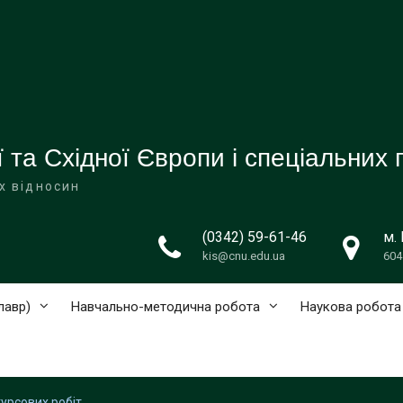
 та Східної Європи і спеціальних 
их відносин
(0342) 59-61-46
м.
kis@cnu.edu.ua
604
лавр)
Навчально-методична робота
Наукова робота
курсових робіт