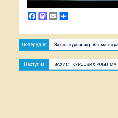
Facebook
Mastodon
Email
Поділитися
Навігація
Попередня
Попередня
Захист курсових робіт магістра
записів
публікація:
Наступна
Наступна
ЗАХИСТ КУРСОВИХ РОБІТ МАГ
публікація: