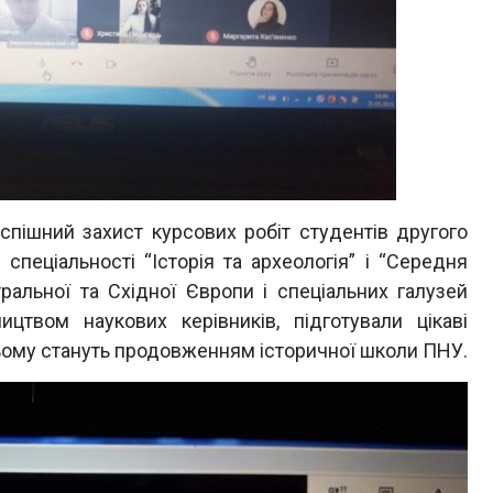
успішний захист курсових робіт студентів другого
спеціальності “Історія та археологія” і “Середня
нтральної та Східної Європи і спеціальних галузей
ицтвом наукових керівників, підготували цікаві
тньому стануть продовженням історичної школи ПНУ.