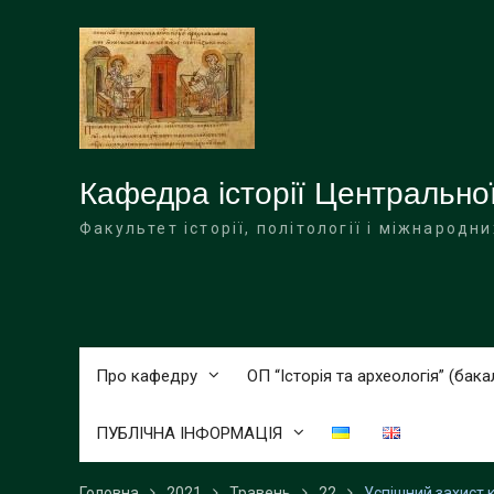
Перейти
до
вмісту
Кафедра історії Центральної
Факультет історії, політології і міжнародн
Про кафедру
ОП “Історія та археологія” (бака
ПУБЛІЧНА ІНФОРМАЦІЯ
Головна
2021
Травень
22
Успішний захист 