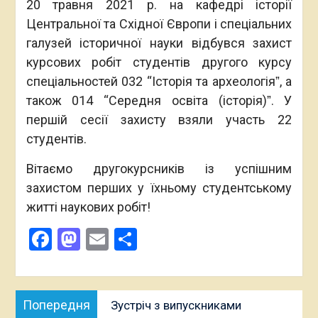
20 травня 2021 р. на кафедрі історії
Центральної та Східної Європи і спеціальних
галузей історичної науки відбувся захист
курсових робіт студентів другого курсу
спеціальностей 032 “Історія та археологіяˮ, а
також 014 “Середня освіта (історія)ˮ. У
першій сесії захисту взяли участь 22
студентів.
Вітаємо другокурсників із успішним
захистом перших у їхньому студентському
житті наукових робіт!
Facebook
Mastodon
Email
Поділитися
Навігація
Попередня
Попередня
Зустріч з випускниками
записів
публікація: