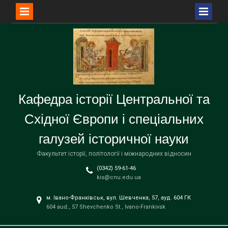
Перейти
до
вмісту
Кафедра історії Центральної та
Східної Європи і спеціальних
галузей історичної науки
Факультет історії, політології і міжнародних відносин
(0342) 59-61-46
kis@cnu.edu.ua
м. Івано-Франківськ, вул. Шевченка, 57, ауд. 604 ГК
604 aud., 57 Shevchenko St., Ivano-Frankivsk