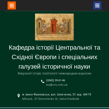
Перейти
до
вмісту
Кафедра історії Центральної та
Східної Європи і спеціальних
галузей історичної науки
Факультет історії, політології і міжнародних відносин
(0342) 59-61-46
kis@cnu.edu.ua
м. Івано-Франківськ, вул. Шевченка, 57, ауд. 604 ГК
604 aud., 57 Shevchenko St., Ivano-Frankivsk