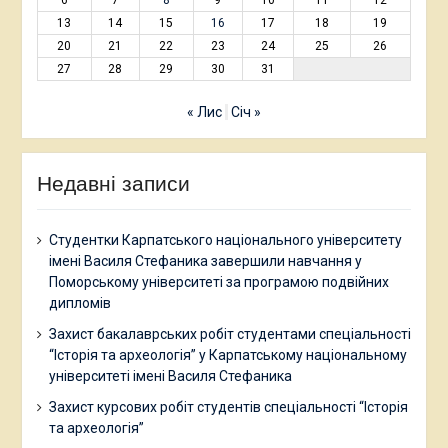
13
14
15
16
17
18
19
20
21
22
23
24
25
26
27
28
29
30
31
« Лис
Січ »
Недавні записи
Студентки Карпатського національного університету
імені Василя Стефаника завершили навчання у
Поморському університеті за програмою подвійних
дипломів
Захист бакалаврських робіт студентами спеціальності
“Історія та археологія” у Карпатському національному
університеті імені Василя Стефаника
Захист курсових робіт студентів спеціальності “Історія
та археологія”