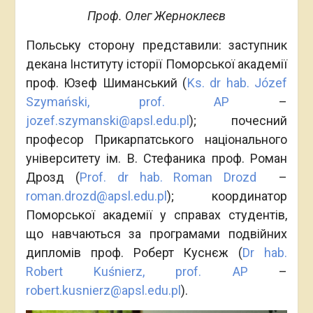
Проф. Олег Жерноклеєв
Польську сторону представили: заступник
декана Інституту історії Поморської академії
проф. Юзеф Шиманський (
Ks. dr hab. Józef
Szymański, prof. AP
–
jozef.szymanski@apsl.edu.pl
); почесний
професор Прикарпатського національного
університету ім. В. Стефаника проф. Роман
Дрозд (
Prof. dr hab. Roman Drozd
–
roman.drozd@apsl.edu.pl
); координатор
Поморської академії у справах студентів,
що навчаються за програмами подвійних
дипломів проф. Роберт Куснєж (
Dr hab.
Robert Kuśnierz, prof. AP
–
robert.kusnierz@apsl.edu.pl
).