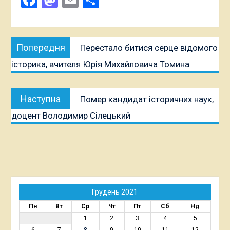
Навігація
Попередня
Попередня
Перестало битися серце відомого
записів
публікація:
історика, вчителя Юрія Михайловича Томина
Наступна
Наступна
Помер кандидат історичних наук,
публікація:
доцент Володимир Сілецький
Грудень 2021
Пн
Вт
Ср
Чт
Пт
Сб
Нд
1
2
3
4
5
6
7
8
9
10
11
12