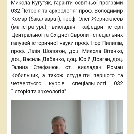
Микола Кугутяк, гаранти освітньої програми
032 “Історія та археологіяˮ проф. Володимир
Комар (бакалаврат), проф. Олег Жерноклеєв
(магістратура), викладачі кафедри історії
Центральної та Східної Європи і спеціальних
галузей історичної науки проф. Ігор Пилипів,
проф. Лілія Шологон, доц. Микола Вітенко,
доц. Василь Дебенко, доц. Юрій Довган, доц.
Галина Стефанюк, ст. викладач Роман
Кобильник, а також студенти першого та
четвертього курсів спеціальності 032
“Історія та археологіяˮ.