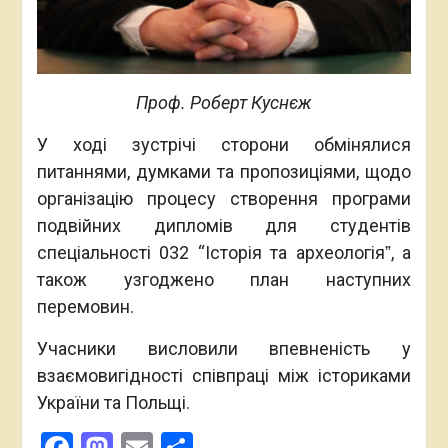
Проф. Роберт Куснєж
У ході зустрічі сторони обмінялися
питаннями, думками та пропозиціями, щодо
організацію процесу створення програми
подвійних дипломів для студентів
спеціальності 032 “Історія та археологіяˮ, а
також узгоджено план наступних
перемовин.
Учасники висловили впевненість у
взаємовигідності співпраці між істориками
України та Польщі.
Facebook
Mastodon
Email
Поділитися